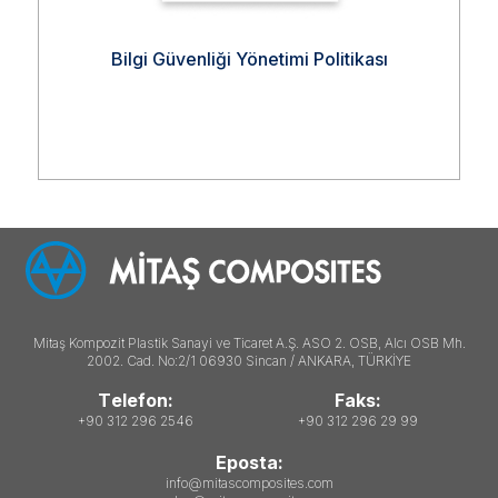
Bilgi Güvenliği Yönetimi Politikası
Mitaş Kompozit Plastik Sanayi ve Ticaret A.Ş. ASO 2. OSB, Alcı OSB Mh.
2002. Cad. No:2/1 06930 Sincan / ANKARA, TÜRKİYE
Telefon:
Faks:
+90 312 296 2546
+90 312 296 29 99
Eposta:
info@mitascomposites.com