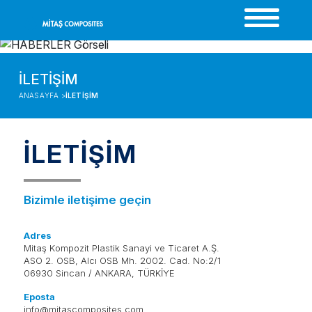
İLETİŞİM
ANASAYFA >
İLETİŞİM
İLETİŞİM
Bizimle iletişime geçin
Adres
Mitaş Kompozit Plastik Sanayi ve Ticaret A.Ş.
ASO 2. OSB, Alcı OSB Mh. 2002. Cad. No:2/1
06930 Sincan / ANKARA, TÜRKİYE
Eposta
info@mitascomposites.com