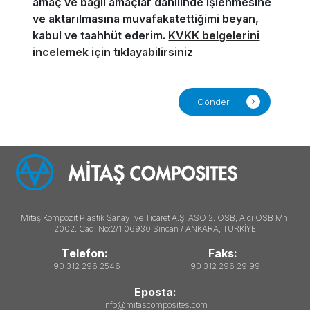
amaç ve bağlı amaçlar dahilinde işlenmesine
ve aktarılmasına muvafakatettiğimi beyan,
kabul ve taahhüt ederim.
KVKK belgelerini
incelemek için tıklayabilirsiniz
Gönder
Mitaş Kompozit Plastik Sanayi ve Ticaret A.Ş. ASO 2. OSB, Alcı OSB Mh.
2002. Cad. No:2/1 06930 Sincan / ANKARA, TÜRKİYE
Telefon:
Faks:
+90 312 296 2546
+90 312 296 29 99
Eposta:
info@mitascomposites.com