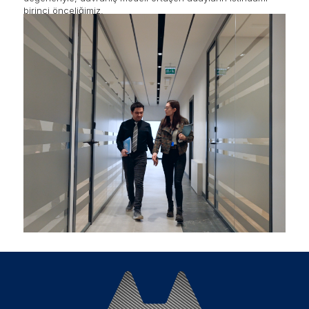
birinci önceliğimiz.
Kariyer olanaklarımızı inceleyerek bu sürecin nasıl bir
parçası olabileceğinizi keşfedin.
MİTAŞ Kompozit'deki iş fırsatlarına
buraya tıklayarak
ulaşabilirsiniz.