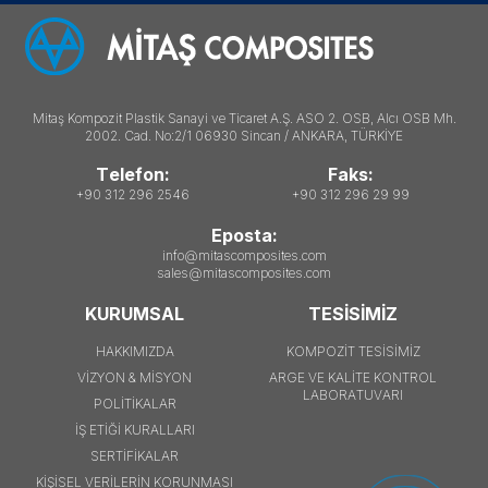
Mitaş Kompozit Plastik Sanayi ve Ticaret A.Ş. ASO 2. OSB, Alcı OSB Mh.
2002. Cad. No:2/1 06930 Sincan / ANKARA, TÜRKİYE
Telefon:
Faks:
+90 312 296 2546
+90 312 296 29 99
Eposta:
info@mitascomposites.com
sales@mitascomposites.com
KURUMSAL
TESİSİMİZ
HAKKIMIZDA
KOMPOZİT TESİSİMİZ
VİZYON & MİSYON
ARGE VE KALİTE KONTROL
LABORATUVARI
POLİTİKALAR
İŞ ETİĞİ KURALLARI
SERTİFİKALAR
KİŞİSEL VERİLERİN KORUNMASI